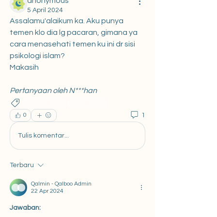
anonymous
5 April 2024
Assalamu'alaikum ka. Aku punya 
temen klo dia lg pacaran, gimana ya 
cara menasehati temen ku ini dr sisi 
psikologi islam?
Makasih
Pertanyaan oleh N***han
Pertemanan
Percintaan
1
0
Tulis komentar...
Terbaru
Qalmin - Qalboo Admin
22 Apr 2024
Jawaban: