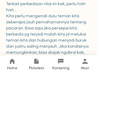
Terkait perbedaan nilai ini kak, perlu hati-
hati...
Kita perlu mengenali dulu teman kita 
seberapa jauh pemahamannya tentang 
pacaran. Bisa saja jika persepsi kita 
berbeda yg terjadi malah kita jd melukai 
teman kita dan hubungan menjadi buruk 
dan justru saling menjauh. Jika kondisinya 
memungkinkan, bisa diajak ngobrol kak, 
tapi perlu hati-hati agar kita tidak 
menghakimi dan merasa lebih baik dari 
Home
Psikotest
Konseling
Akun
dia. Kita memposisikan sebagai teman 
baik yg bersedia membantunya saat 
mengalami kesulitan.
Tunjukkan kepedulian kakak bahwa kakak 
melakukannya karena tidak menginginkan 
dia terjerumus dalam sesuatu yang tidak 
baik. Kalau ternyata pemahaman kita 
dengan dia berbeda, kita tetap boleh 
saling mengingatkan dalam kebaikan 
untuk hal lain sambil terus didoakan 