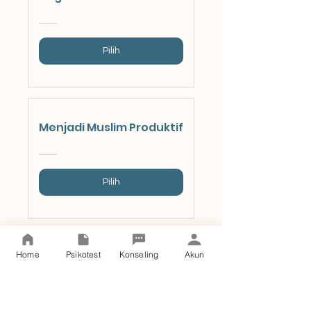
Pilih
Menjadi Muslim Produktif
Pilih
Home
Psikotest
Konseling
Akun
Tenang dan Percaya Diri
Hadapi Pertanyaan
Mencekam Saat
Lebaran