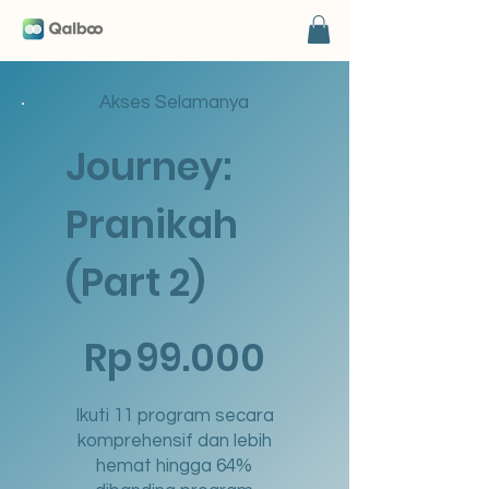
Akses Selamanya
Journey:
Pranikah
(Part 2)
Rp 99.000
Rp
99.000
Ikuti 11 program secara
komprehensif dan lebih
hemat hingga 64%