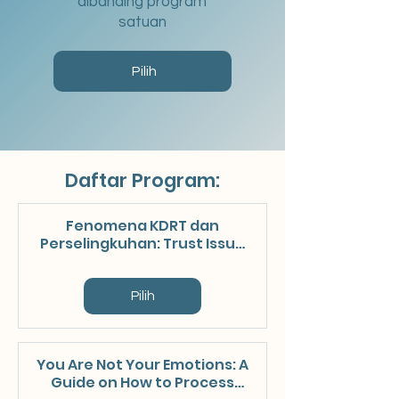
dibanding program
satuan
Pilih
Daftar Program:
Fenomena KDRT dan
Perselingkuhan: Trust Issue
dan Trauma Pernikahan
Pilih
You Are Not Your Emotions: A
Guide on How to Process