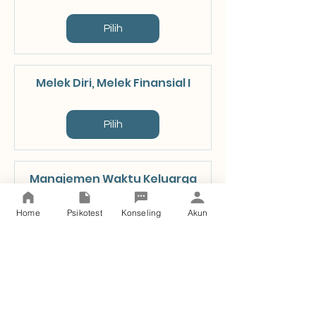
Pilih
Melek Diri, Melek Finansial I
Pilih
Manajemen Waktu Keluarga
Home
Psikotest
Konseling
Akun
Pilih
Fatherless: Antara Ada dan
Tiada