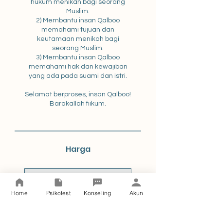
hukum menikah bagi seorang
Muslim.
2) Membantu insan Qalboo
memahami tujuan dan
keutamaan menikah bagi
seorang Muslim.
3) Membantu insan Qalboo
memahami hak dan kewajiban
yang ada pada suami dan istri.
Selamat berproses, insan Qalboo!
Harga
Pembayaran Tunggal
Home
Psikotest
Konseling
Akun
Rp 20.000