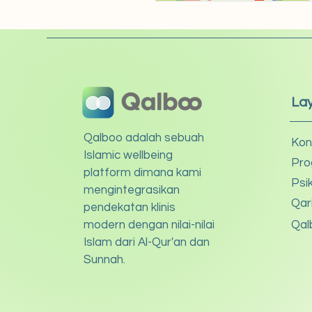
La
Qalboo adalah sebuah
Kon
Islamic wellbeing
Pro
platform dimana kami
Psi
mengintegrasikan
Qar
pendekatan klinis
modern dengan nilai-nilai
Qal
Islam dari Al-Qur'an dan
Sunnah.