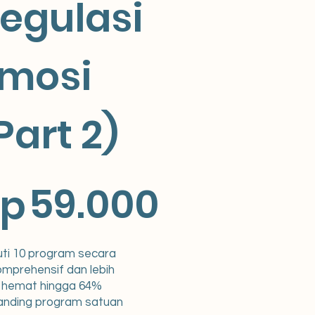
egulasi
mosi
Part 2)
000
59.000
Rp
uti 10 program secara
omprehensif dan lebih
hemat hingga 64%
anding program satuan