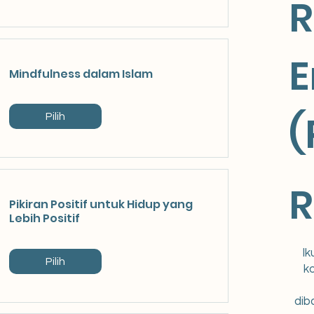
R
E
Mindfulness dalam Islam
(
Pilih
Rp 59.
Pikiran Positif untuk Hidup yang
Lebih Positif
Ik
Pilih
k
dib