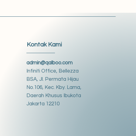
Kontak Kami
admin@qalboo.com
Infiniti Office, Bellezza
BSA, Jl. Permata Hijau
No.106, Kec. Kby. Lama,
Daerah Khusus Ibukota
Jakarta 12210