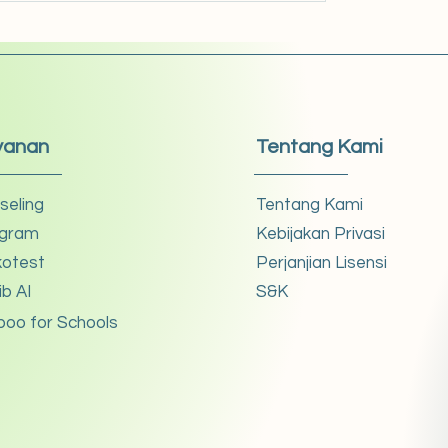
yanan
Tentang Kami
seling
Tentang Kami
gram
Kebijakan Privasi
kotest
Perjanjian Lisensi
ib AI
S&K
boo for Schools