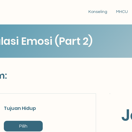
Konseling
MHCU
asi Emosi (Part 2)
m:
J
Tujuan Hidup
Pilih