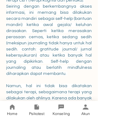
terapi CBT (terapi kognisi dan perilaku). 
Seiring dengan berkembangnya akses 
informasi, ini memang bisa dilakukan 
secara mandiri sebagai self-help (bantuan 
mandiri) ketika awal gejala/ keluhan 
dirasakan. Seperti ketika merasakan 
perasaan cemas, ketika sedang sedih 
(meksipun journaling tidak hanya untuk hal 
sedih. contoh: gratitude journal/ jurnal 
kebersyukuran) atau ketika banyak hal 
yang dipikirkan. Self-help dengan 
journaling atau berlatih mindfulness 
diharapkan dapat membantu. 
Namun, hal ini tidak bisa dikatakan 
sebagai terapi, sebagaimana terapi yang 
dilakukan oleh ahlinya. Karena ada banyak 
faktor yang mempengaruhi keberhasilan 
dan keefektifan suatu metode/teknik 
Home
Psikotest
Konseling
Akun
treatment terapi, dan ketepatan 
diagnosis, rancangan treatment terapi 
yang dilakukan sepengawasan ahli tentu 
akan berbeda. 