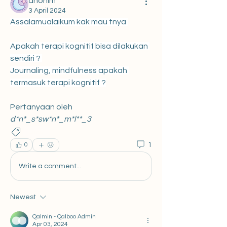
anonim
3 April 2024
Assalamualaikum kak mau tnya 
Apakah terapi kognitif bisa dilakukan 
sendiri ? 
Journaling, mindfulness apakah 
termasuk terapi kognitif ?
Pertanyaan oleh 
d*n*_s*sw*n*_m*l**_3
Emosi
1
0
Write a comment...
Newest
Qalmin - Qalboo Admin
Apr 03, 2024