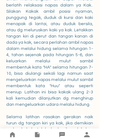
berlatih relaksasi napas dalam ya Kak.. 
Silakan Kakak ambil posisi nyaman, 
punggung tegak, duduk di kursi dan kaki 
menapak di lantai, atau duduk bersila, 
atau dg meluruskan kaki ya kak. Letakkan 
tangan kiri di perut dan tangan kanan di 
dada ya kak, secara perlahan ambil napas 
dalam melalui hidung selama hitungan 1-
4, tahan sejenak pada hitungan 5-6, dan 
keluarkan melalui mulut sambil 
membentuk kata "HA" selama hitungan 7-
10, bisa diulangi sekali lagi namun saat 
mengeluarkan napas melalui mulut sambil 
membentuk kata "Huu" atau seperti 
meniup. Latihan ini bisa kakak ulang 2-3 
kali kemudian dilanjutkan dg menghirup 
dan mengeluarkan udara melalui hidung. 
Selama latihan rasakan gerakan naik 
turun dg tangan kiri ya kak, jika demikian 
maka kakak telah berhasil melakukan 
napas perut. Selama berlatih ini kakak 