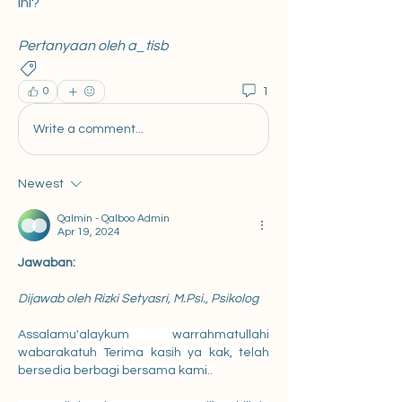
ini?
Pertanyaan oleh 
a_tisb
Pendidikan
1
0
Write a comment...
Newest
Qalmin - Qalboo Admin
Apr 19, 2024
Jawaban:
Dijawab oleh Rizki Setyasri, M.Psi., Psikolog
Assalamu'alaykum warrahmatullahi 
wabarakatuh Terima kasih ya kak, telah 
bersedia berbagi bersama kami.. 