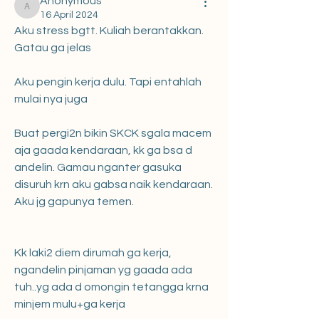
Anonymous
Anonymous
16 April 2024
Aku stress bgtt. Kuliah berantakkan. 
Gatau ga jelas
Aku pengin kerja dulu. Tapi entahlah 
mulai nya juga 
Buat pergi2n bikin SKCK sgala macem 
aja gaada kendaraan, kk ga bsa d 
andelin. Gamau nganter gasuka 
disuruh krn aku gabsa naik kendaraan. 
Aku jg gapunya temen.
Kk laki2 diem dirumah ga kerja, 
ngandelin pinjaman yg gaada ada 
tuh..yg ada d omongin tetangga krna 
minjem mulu+ga kerja