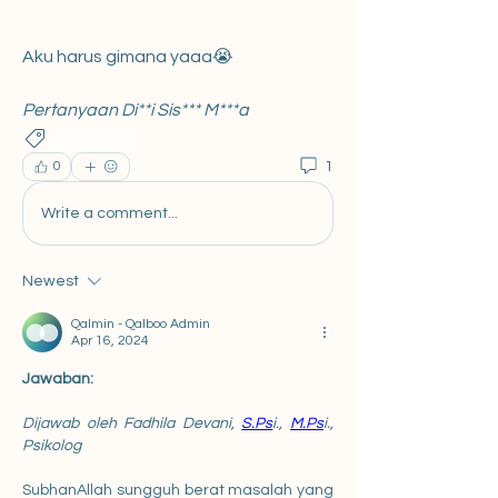
Aku harus gimana yaaa😭
Pertanyaan Di**i Sis*** M***a
Pekerjaan
1
0
Write a comment...
Newest
Qalmin - Qalboo Admin
Apr 16, 2024
Jawaban:
Dijawab oleh 
Fadhila Devani, 
S.Ps
i., 
M.Ps
i., 
Psikolog
SubhanAllah sungguh berat masalah yang 