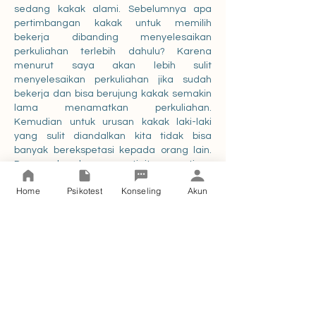
sedang kakak alami. Sebelumnya apa 
pertimbangan kakak untuk memilih 
bekerja dibanding menyelesaikan 
perkuliahan terlebih dahulu? Karena 
menurut saya akan lebih sulit 
menyelesaikan perkuliahan jika sudah 
bekerja dan bisa berujung kakak semakin 
lama menamatkan perkuliahan. 
Kemudian untuk urusan kakak laki-laki 
yang sulit diandalkan kita tidak bisa 
banyak berekspetasi kepada orang lain. 
Dengan keadaan seperti itu sepertinya 
kakak hanya bisa mengandalkan diri 
Home
Psikotest
Konseling
Akun
kakak sendiri karena jika kita menunggu 
orang lain untuk membantu kita, kita akan 
sulit untuk berjalan maju. Yang terpenting 
kakak sudah melakukan yang memang 
harus kakak lakukan. Jika kakak sudah 
menasehati kakak laki-lakinya dan masih 
belum ada perubahan maka tugas kakak 
sudah cukup sebagai adik untuk 
mengingatkan hal yang baik, selebihnya 