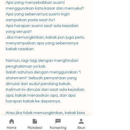
Apa yang menyebabkan suami 
menggunakan kata kasar dan memukul?
Apa yang sebenarnya suami ingin 
sampaikan pada saat itu? 
Apa harapan suami saat ada kejadian 
yang serupa? 
Jika memungkinkan, kakak pun juga perlu 
menyampaikan apa yang sebenarnya 
kakak rasakan. 
Namun, lagi-lagi dengan menghindari 
penghakiman ya kak. 
Salah satunya dengan menggunakan "i 
statement". Sebuah pernyataan yang 
dimulai dari sudut pandang kakak.. 
Kalimat ini dimulai dari saat ada kejadian 
apa, kakak merasakan apa, dan apa 
harapan kakak ke depannya. 
Atau jika tidak memungkinkan, kakak bisa 
mencoba untuk mengamati perilaku 
suami Saat seperti apa biasanya suami 
Home
Psikotest
Konseling
Akun