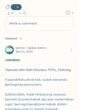
Pasutri
1
0
Write a comment...
Newest
Qalmin - Qalboo Admin
Apr 03, 2024
Jawaban:
Dijawab oleh Rizki Setyasri, M.Psi., Psikolog
Fajazakillahu khoir kak, sudah bersedia 
berbagi bersama kami.. 
Subhanallah, tidak terbayang rasanya 
berada di posisi kakak dg ujian sedemikian 
rupa. Semoga kesabaran kakak dalam 
menjalani ujian ini dapat menjadi 