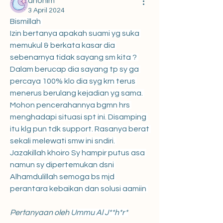
anonim
3 April 2024
Bismillah 
Izin bertanya apakah suami yg suka 
memukul & berkata kasar dia 
sebenarnya tidak sayang sm kita ? 
Dalam berucap dia sayang tp sy ga 
percaya 100% klo dia syg krn terus 
menerus berulang kejadian yg sama. 
Mohon pencerahannya bgmn hrs 
menghadapi situasi spt ini. Disamping 
itu klg pun tdk support. Rasanya berat 
sekali melewati smw ini sndiri. 
Jazakillah khoiro Sy hampir putus asa 
namun sy dipertemukan dsni 
Alhamdulillah semoga bs mjd 
perantara kebaikan dan solusi aamiin 
Pertanyaan oleh 
Ummu Al J**h*r*