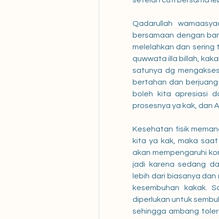
setelah cuti bersama le
Qadarullah wamaasyaa'
bersamaan dengan bany
melelahkan dan sering t
quwwata illa billah, kak
satunya dg mengakses 
bertahan dan berjuang i
boleh kita apresiasi d
prosesnya ya kak, dan A
Kesehatan fisik memang
kita ya kak, maka saat
akan mempengaruhi kondi
jadi karena sedang da
lebih dari biasanya dan
kesembuhan kakak. Sa
diperlukan untuk sembuh, 
sehingga ambang tolera