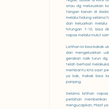
tegak, duduk di kursi d
atau dg meluruskan kak
tangan kanan di dada 
melalui hidung selama h
dan keluarkan melalui
hitungan 7-10, bisa di
Latihan ini bisa kakak u
dan mengeluarkan udar
gerakan naik turun dg 
telah berhasil melakukan
membantu kita saat per
ya kak, Kakak bisa ke
panjang. 
Selama latihan napas
perlahan memberikan 
mengucapkan, Maaf ya d