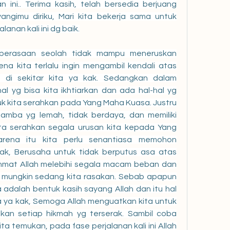
ini.. Terima kasih, telah bersedia berjuang 
angimu diriku, Mari kita bekerja sama untuk 
anan kali ini dg baik.
na kita terlalu ingin mengambil kendali atas 
 di sekitar kita ya kak. Sedangkan dalam 
hal yg bisa kita ikhtiarkan dan ada hal-hal yg 
tuk kita serahkan pada Yang Maha Kuasa. Justru 
amba yg lemah, tidak berdaya, dan memiliki 
ta serahkan segala urusan kita kepada Yang 
rena itu kita perlu senantiasa memohon 
ak, Berusaha untuk tidak berputus asa atas 
hmat Allah melebihi segala macam beban dan 
 mungkin sedang kita rasakan. Sebab apapun 
a adalah bentuk kasih sayang Allah dan itu hal 
ta ya kak, Semoga Allah menguatkan kita untuk 
kan setiap hikmah yg terserak. Sambil coba 
ta temukan, pada fase perjalanan kali ini Allah 