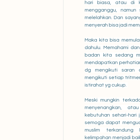
hari biasa, atau di k
mengganggu, namun sa
melelahkan. Dan sayan
menyerah bisa jadi memp
Maka kita bisa memulai 
dahulu. Memahami dan 
badan kita sedang mem
mendapatkan perhatian le
dg mengikuti saran d
mengikuti setiap tritme
istirahat yg cukup. 
Meski mungkin terkada
menyenangkan, atau
kebutuhan sehari-hari 
semoga dapat menguat
muslim terkandung 
kelimpahan menjadi baik