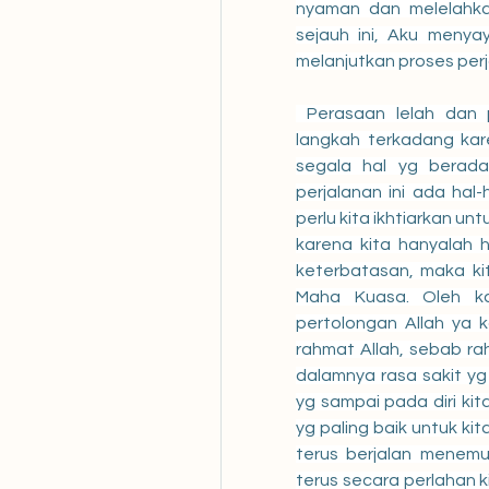
nyaman dan melelahkan 
sejauh ini, Aku menyay
melanjutkan proses perjal
 Perasaan lelah dan perasaan seolah tidak mampu meneruskan 
langkah terkadang kare
segala hal yg berada
perjalanan ini ada hal-
perlu kita ikhtiarkan un
karena kita hanyalah h
keterbatasan, maka ki
Maha Kuasa. Oleh ka
pertolongan Allah ya k
rahmat Allah, sebab ra
dalamnya rasa sakit yg
yg sampai pada diri kit
yg paling baik untuk ki
terus berjalan menemu
terus secara perlahan ki