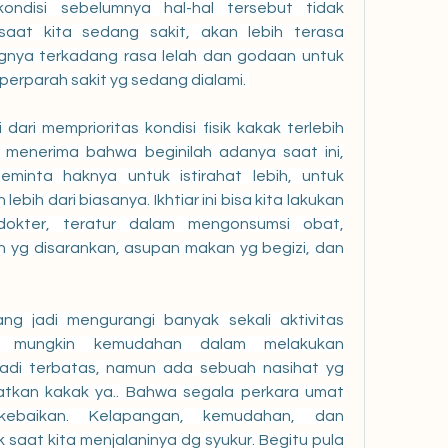
ondisi sebelumnya hal-hal tersebut tidak 
at kita sedang sakit, akan lebih terasa 
gnya terkadang rasa lelah dan godaan untuk 
erparah sakit yg sedang dialami. 
dari memprioritas kondisi fisik kakak terlebih 
menerima bahwa beginilah adanya saat ini, 
inta haknya untuk istirahat lebih, untuk 
bih dari biasanya. Ikhtiar ini bisa kita lakukan 
okter, teratur dalam mengonsumsi obat, 
n yg disarankan, asupan makan yg begizi, dan 
ng jadi mengurangi banyak sekali aktivitas 
 mungkin kemudahan dalam melakukan 
jadi terbatas, namun ada sebuah nasihat yg 
kan kakak ya.. Bahwa segala perkara umat 
kebaikan. Kelapangan, kemudahan, dan 
 saat kita menjalaninya dg syukur. Begitu pula 