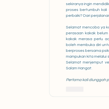
sekiranya ingin mendidik
proses bertumbuh kali in
perbaiki? Dari perjalanan 
Selamat mencoba ya kak
perasaan kakak belum j
kakak merasa perlu ad
boleh membuka diri untu
berproses bersama psik
mampukan kita melalui se
Selamat menjemput ver
Salam Hangat.
Pertama kali diunggah 
Like