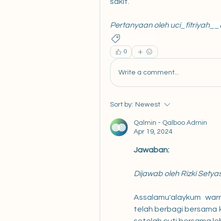
sakit.
Pertanyaan oleh uci_fitriyah_
Keluarga
0
Write a comment...
Sort by:
Newest
Qalmin - Qalboo Admin
Apr 19, 2024
Jawaban:
Dijawab oleh Rizki Setyasr
Assalamu'alaykum warr
telah berbagi bersama k