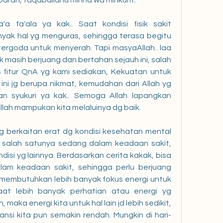
baran, taqaballahu minna wa minkum.. 
a fa'ala ya kak.. Saat kondisi fisik sakit 
ak hal yg menguras, sehingga terasa begitu 
ergoda untuk menyerah. Tapi masyaAllah.. laa 
ak masih berjuang dan bertahan sejauh ini, salah 
fitur QnA yg kami sediakan, Kekuatan untuk 
ni jg berupa nikmat, kemudahan dari Allah yg 
an syukuri ya kak.. Semoga Allah lapangkan 
llah mampukan kita melaluinya dg baik. 
 berkaitan erat dg kondisi kesehatan mental 
 salah satunya sedang dalam keadaan sakit, 
si yg lainnya. Berdasarkan cerita kakak, bisa 
lam keadaan sakit, sehingga perlu berjuang 
 membutuhkan lebih banyak fokus energi untuk 
at lebih banyak perhatian atau energi yg 
maka energi kita untuk hal lain jd lebih sedikit, 
nsi kita pun semakin rendah. Mungkin di hari-