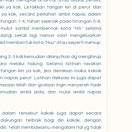
an kaki menapak di lantai, atau duduk bersila, 
i ya kak. Letakkan tangan kiri di perut dan 
ya kak, secara perlahan ambil napas dalam 
itungan 1-4, tahan sejenak pada hitungan 5-6, 
 mulut sambil membentuk kata "HA" selama 
ulangi sekali lagi namun saat mengeluarkan 
napas melalui mulut sambil membentuk kata "Huu" atau seperti meniup. 
lang 2-3 kali kemudian dilanjutkan dg menghirup 
a melalui hidung. Selama latihan rasakan 
tangan kiri ya kak, jika demikian maka kakak 
 napas perut. Latihan rileksasi ini juga dapat 
asaan lelah dan godaan ingin menyerah hadir 
mudian ambil jeda, dan mulai ambil napas 
 dalam tersebut kakak juga dapat secara 
dukungan terbaik bagi diri kakak, dengan 
iri, telah membawamu mengalami hal yg tidak 