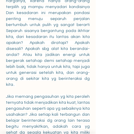
harganya, karena hanya orang-orang 
terpilih yg mampu menyadari kondisinya 
Dan kesadaran ini merupakan pondasi 
penting menuju separuh perjalan 
bertumbuh untuk pulih yg sangat berarti 
Separuh sisanya bergantung pada ikhtiar 
kita, dari kesadaran itu lantas akan kita 
apakan? Apakah diratapi? Apakah 
disesali? Apakah sbg alat kita berandai-
andai? Atau kita jadikan energi untuk 
bergerak setahap demi setahap menjadi 
lebih baik, tidak hanya untuk kita, tapi juga 
untuk generasi setelah kita, dan orang-
orang di sekitar kita yg berinteraksi dg 
kita.. 
Jika memang pengasuhan yg kita peroleh 
ternyata tidak menjadikan kita kuat, lantas 
pengasuhan seperti apa yg sebaiknya kita 
usahakan? Jika setiap kali terbangun dan 
belajar berinteraksi dg orang lain terasa 
begitu menyakitkan, adakah cara yg 
sehat dg segala kekuatan yg kita miliki 