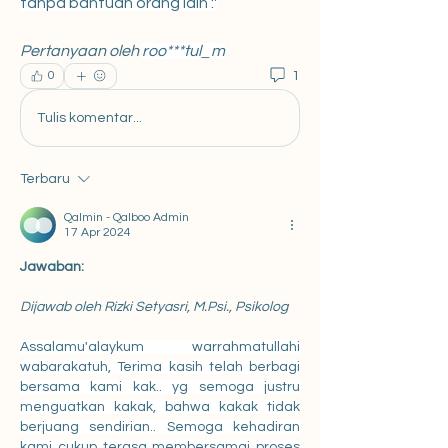
tanpa bantuan orang lain :'
Pertanyaan oleh 
roo***tul_m
1
0
Tulis komentar...
Terbaru
Qalmin - Qalboo Admin
17 Apr 2024
Jawaban:
Dijawab oleh Rizki Setyasri, M.Psi., Psikolog
Assalamu'alaykum warrahmatullahi 
wabarakatuh, Terima kasih telah berbagi 
bersama kami kak.. yg semoga justru 
menguatkan kakak, bahwa kakak tidak 
berjuang sendirian.. Semoga kehadiran 
kami cukup terasa membersamai proses 