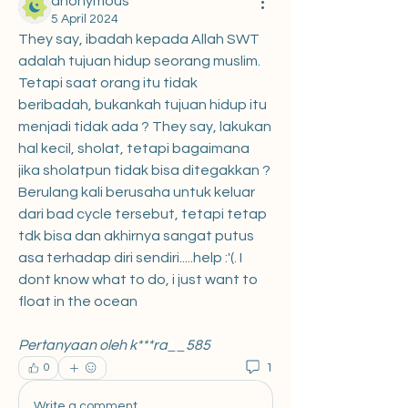
anonymous
5 April 2024
They say, ibadah kepada Allah SWT 
adalah tujuan hidup seorang muslim. 
Tetapi saat orang itu tidak 
beribadah, bukankah tujuan hidup itu 
menjadi tidak ada ? They say, lakukan 
hal kecil, sholat, tetapi bagaimana 
jika sholatpun tidak bisa ditegakkan ? 
Berulang kali berusaha untuk keluar 
dari bad cycle tersebut, tetapi tetap 
tdk bisa dan akhirnya sangat putus 
asa terhadap diri sendiri.....help :'(. I 
dont know what to do, i just want to 
float in the ocean
Pertanyaan oleh k***ra__585
1
0
Write a comment...