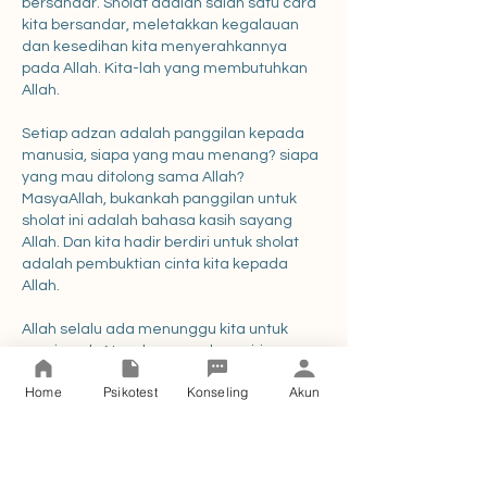
bersandar. Sholat adalah salah satu cara 
kita bersandar, meletakkan kegalauan 
dan kesedihan kita menyerahkannya 
pada Allah. Kita-lah yang membutuhkan 
Allah. 
Setiap adzan adalah panggilan kepada 
manusia, siapa yang mau menang? siapa 
yang mau ditolong sama Allah? 
MasyaAllah, bukankah panggilan untuk 
sholat ini adalah bahasa kasih sayang 
Allah. Dan kita hadir berdiri untuk sholat 
adalah pembuktian cinta kita kepada 
Allah. 
Allah selalu ada menunggu kita untuk 
menjawab-Nya dan menghampiri, 
mendekati-Nya. Allah selalu siap sedia 
Home
Psikotest
Konseling
Akun
memaafkan kita. Allah adalah As-Shakur, 
yang paling hebat dalam mensyukuri/ 
mengapresiasi setiap progres kecil yang 
kita lakukan. Allah yang paling percaya 
sama kita, bahkan ketika kita tidak 