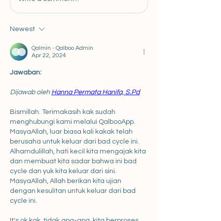
Newest
Qalmin - Qalboo Admin
Apr 22, 2024
Jawaban:
Dijawab oleh 
Hanna Permata Hanifa, S.Pd
Bismillah. Terimakasih kak sudah 
menghubungi kami melalui QalbooApp. 
MasyaAllah, luar biasa kali kakak telah 
berusaha untuk keluar dari bad cycle ini. 
Alhamdulillah, hati kecil kita mengajak kita 
dan membuat kita sadar bahwa ini bad 
cycle dan yuk kita keluar dari sini. 
MasyaAllah, Allah berikan kita ujian 
dengan kesulitan untuk keluar dari bad 
cycle ini.
It's ok kak, tidak apa-apa. kita berproses 