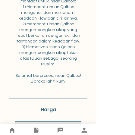
Manfaat untuk insan Qalboo:
1) Membantu insan Qalboo
mengenali dan memahami
keadaan Flow dan ciri-cirinya.
2) Membantu insan Qalboo
mengembangkan sikap yang
tepat berkaitan dengan skill dan
tantangan dalam keadaan flow.
3) Memotivasi insan Qalboo
mengembangkan sikap fokus
atas tujuan sebagai seorang
Muslim.
Selamat berproses, insan Qalboo!
Barakallah fiikum.
Harga
Pembayaran Tunggal