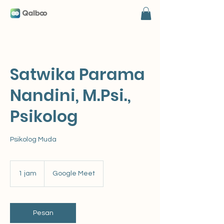
Satwika Parama
Nandini, M.Psi.,
Psikolog
Psikolog Muda
1 jam
1
Google Meet
j
a
Pesan