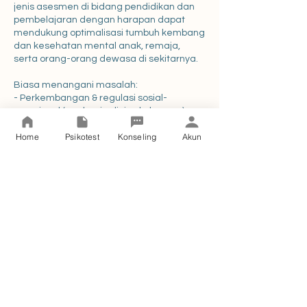
jenis asesmen di bidang pendidikan dan
pembelajaran dengan harapan dapat
mendukung optimalisasi tumbuh kembang
dan kesehatan mental anak, remaja,
serta orang-orang dewasa di sekitarnya.
Biasa menangani masalah:
- Perkembangan & regulasi sosial-
emosional (anak usia dini s.d. dewasa)
- Parenting
Home
Psikotest
Konseling
Akun
- Tumbuh kembang anak
- Kesiapan sekolah
- Optimalisasi/kesulitan belajar anak usia
dini hingga SMA
- Penolakan sekolah
- Berbagai masalah kesehatan mental
perempuan remaja hingga dewasa
Pengalaman:
1. Learning & Curriculum Developer di
Athfal Playhouse
2. Psikolog di Athfal Playhouse & Nufusa
Consulting
3. Konselor Guru & Pekerja di Yayasan