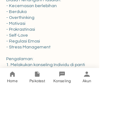
Biasa Menangani Masalah:
- Kecemasan berlebihan
- Berduka
- Overthinking
- Motivasi
- Prokrastinasi
- Self-Love
- Regulasi Emosi
- Stress Management
Pengalaman:
1. Melakukan konseling Individu di panti
Jompo untuk kasus kesepian
2. Melakukan konseling individu di panti
Home
Psikotest
Konseling
Akun
anak untuk masalah belajar
3. Melakukan konseling individu di panti
anak untuk masalah motivasi
4. Melakukan konsleing individu pada
remaja untuk masalah motivasi
5. Melakukan konseling individu di panti
remaha untuk masalah attachment issue
6. Melakukan konseling individu di RSJ
untuk masalah motivasi
7. Melakukan konseling kelompok di STIBA