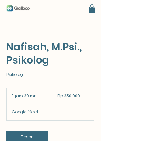
Nafisah, M.Psi.,
Psikolog
Psikolog
350.000
Rupiah
1 jam 30 mnt
1
Rp 350.000
Indonesia
j
a
Google Meet
3
0
m
n
Pesan
t