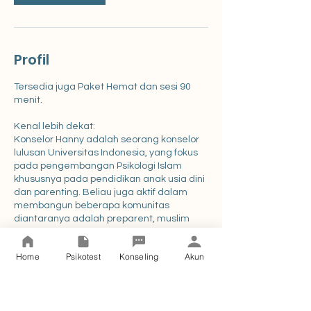
Profil
Tersedia juga Paket Hemat dan sesi 90
menit.
Kenal lebih dekat:
Konselor Hanny adalah seorang konselor
lulusan Universitas Indonesia, yang fokus
pada pengembangan Psikologi Islam
khususnya pada pendidikan anak usia dini
dan parenting. Beliau juga aktif dalam
membangun beberapa komunitas
diantaranya adalah preparent, muslim
montessorian, dan hayya playspace.
Home
Psikotest
Konseling
Akun
Bila kamu memiliki permasalahan terkait
pengasuhan atau pembelajaran anak usia
dini, jangan ragu untuk terhubung dengan
Konselor Hanny sekarang.