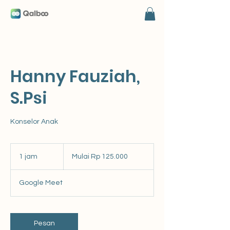
Hanny Fauziah,
S.Psi
Konselor Anak
Mulai
125.000
1 jam
1
Mulai Rp 125.000
Rupiah
Indonesia
j
a
Google Meet
Pesan