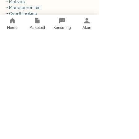
- Motivasi
- Manajemen diri
- Overthingking
- Percintaan
- Pernikahan
Home
Psikotest
Konseling
Akun
- Keluarga
- Minat Bakat
- Sekolah
- Karir
Pengalaman:
1. Relawan Psikolog pada Satgas COVID-
19 UGM
2. Psikolog Magang di beberapa tingkatan
sekolah di Provinsi DIY Yogyakarta
Sertifikat/pelatihan:
1. Pelatihan Cognitive Behavior Therapy
2. Pelatihan Interpretasi Tes Grafis