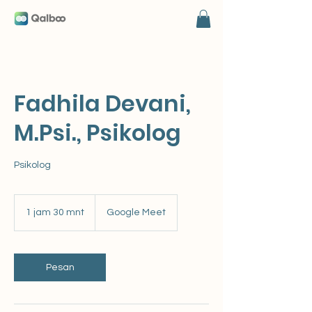
Fadhila Devani,
M.Psi., Psikolog
Psikolog
1 jam 30 mnt
1
Google Meet
j
a
3
0
Pesan
m
n
t