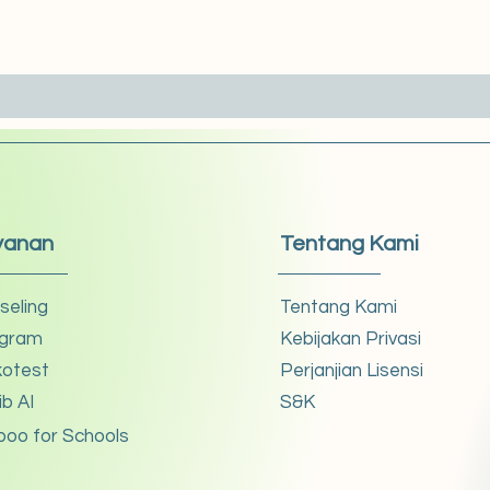
yanan
Tentang Kami
seling
Tentang Kami
gram
Kebijakan Privasi
kotest
Perjanjian Lisensi
ib AI
S&K
boo for Schools