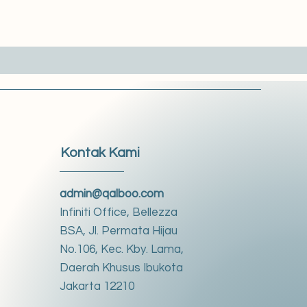
Kontak Kami
admin@qalboo.com
Infiniti Office, Bellezza
BSA, Jl. Permata Hijau
No.106, Kec. Kby. Lama,
Daerah Khusus Ibukota
Jakarta 12210