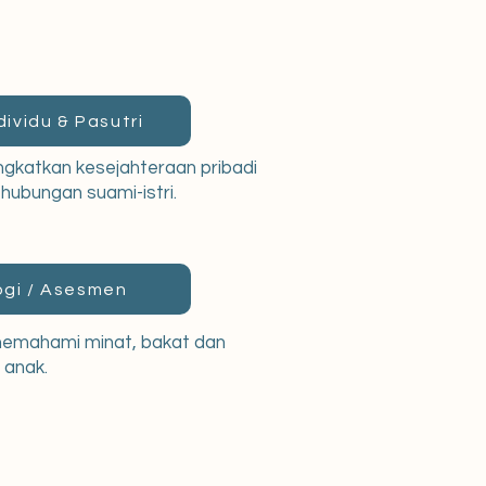
dividu & Pasutri
gkatkan kesejahteraan pribadi
ubungan suami-istri.
ogi / Asesmen
emahami minat, bakat dan
 anak.