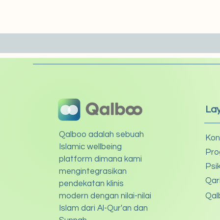
La
Qalboo adalah sebuah
Kon
Islamic wellbeing
Pro
platform dimana kami
Psi
mengintegrasikan
Qar
pendekatan klinis
modern dengan nilai-nilai
Qal
Islam dari Al-Qur'an dan