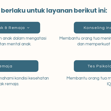
berlaku untuk layanan berikut ini:
ak & Remaja
Konseling In
n anak dalam mengatasi
Membantu orang tua menin
an mental anak.
dan memperkuat h
emaja
Tes Psikol
ahami kondisi kesehatan
Membantu orang tua m
ak remaja.
IQ