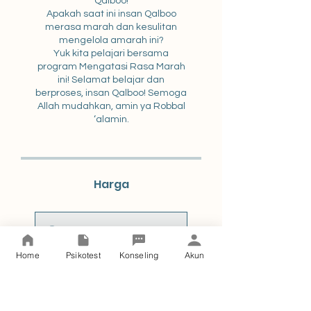
Qalboo!
Apakah saat ini insan Qalboo
merasa marah dan kesulitan
mengelola amarah ini?
Yuk kita pelajari bersama
program Mengatasi Rasa Marah
ini! Selamat belajar dan
berproses, insan Qalboo! Semoga
Allah mudahkan, amin ya Robbal
‘alamin.
Harga
Pembayaran Tunggal
Rp 25.000
Home
Psikotest
Konseling
Akun
2 Paket Tersedia