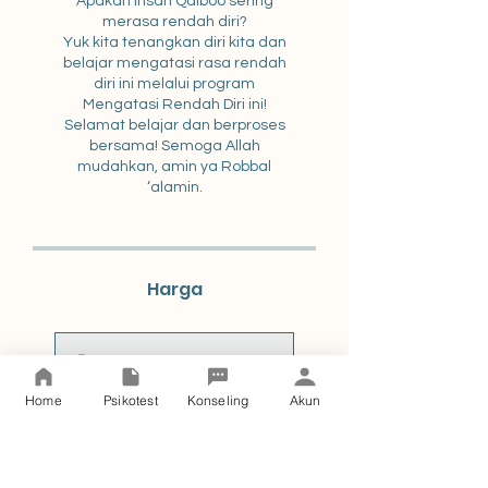
Apakah insan Qalboo sering
merasa rendah diri?
Yuk kita tenangkan diri kita dan
belajar mengatasi rasa rendah
diri ini melalui program
Mengatasi Rendah Diri ini!
Selamat belajar dan berproses
bersama! Semoga Allah
mudahkan, amin ya Robbal
‘alamin.
Harga
Pembayaran Tunggal
Rp 15.000
Home
Psikotest
Konseling
Akun
2 Paket Tersedia