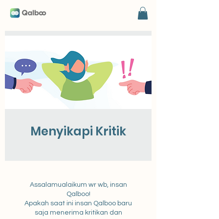
Menyikapi Kritik
Assalamualaikum wr wb, insan
Qalboo!
Apakah saat ini insan Qalboo baru
saja menerima kritikan dan