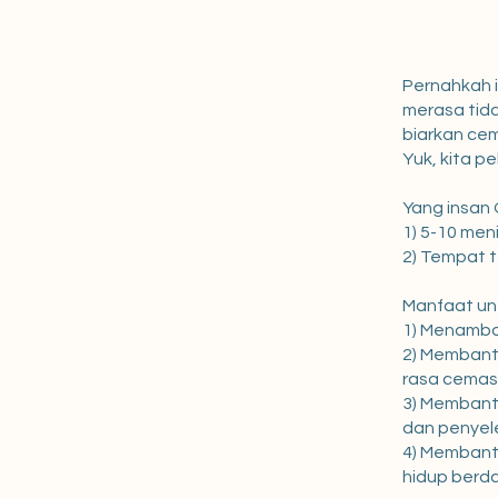
Pernahkah i
merasa tid
biarkan cem
Yuk, kita pe
Yang insan
1) 5-10 meni
2) Tempat t
Manfaat un
1) Menamba
2) Membant
rasa cemas
3) Membant
dan penyel
4) Membant
hidup berd