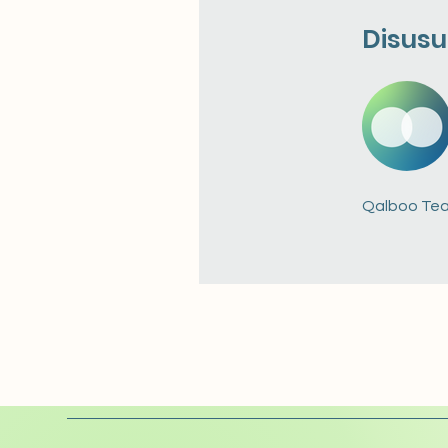
Disusu
Qalboo Te