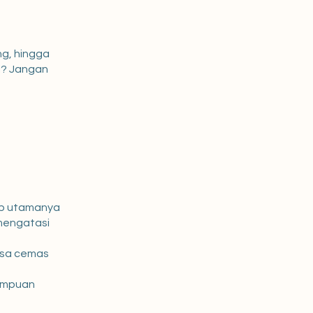
g, hingga
i? Jangan
b utamanya
mengatasi
asa cemas
mampuan