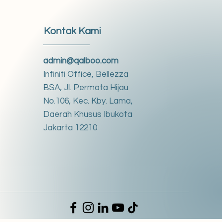
Kontak Kami
admin@qalboo.com
Infiniti Office, Bellezza
BSA, Jl. Permata Hijau
No.106, Kec. Kby. Lama,
Daerah Khusus Ibukota
Jakarta 12210