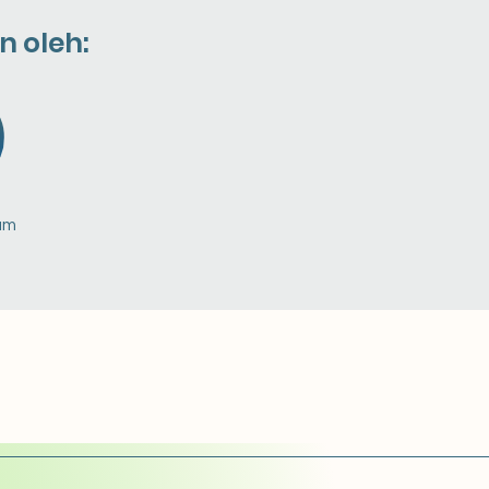
n oleh:
am