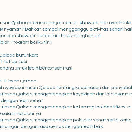
nsan Qalboo merasa sangat cemas, khawatir dan overthinkin
ak nyaman? Bahkan sampai mengganggu aktivitas sehari-har
as dan khawatir berlebih ini terus menghampiri!
lajari Program berikut ini!
 Qalboo butuhkan:
t setiap sesi
enang untuk lebih berkonsentrasi
tuk insan Qalboo:
h wawasan insan Qalboo tentang kecemasan dan penyeba
u insan Qalboo mengembangkan keyakinan dan kebiasaan 
 dengan lebih sehat
u insan Qalboo mengembangkan keterampilan identifikasi r
esaian masalahnya
u insan Qalboo mengembangkan pola pikir sehat serta ke
ampingan dengan rasa cemas dengan lebih baik