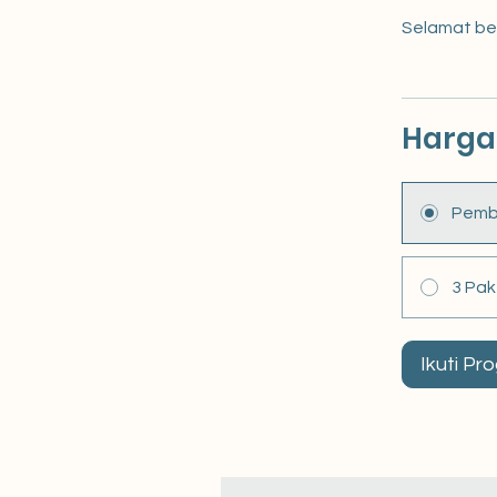
Selamat ber
Harga
Pemb
3 Pak
Ikuti Pr