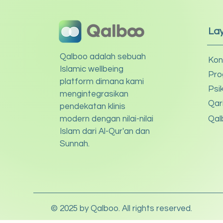
La
Qalboo adalah sebuah
Kon
Islamic wellbeing
Pro
platform dimana kami
Psi
mengintegrasikan
Qar
pendekatan klinis
modern dengan nilai-nilai
Qal
Islam dari Al-Qur'an dan
Sunnah.
© 2025 by Qalboo. All rights reserved.