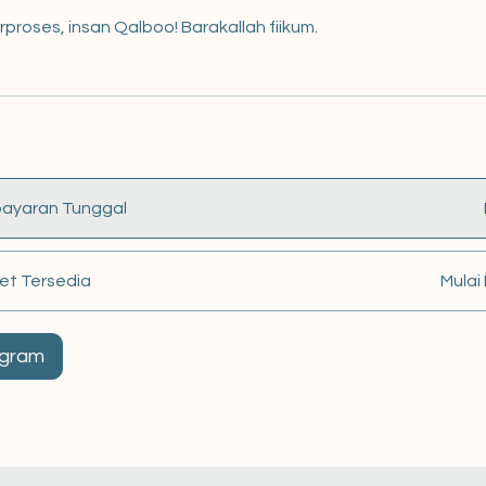
proses, insan Qalboo! Barakallah fiikum.
ayaran Tunggal
et Tersedia
Mulai
ogram