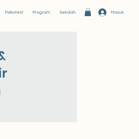
Masuk
Psikotest
Program
Sekolah
&
r
h