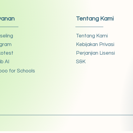
yanan
Tentang Kami
seling
Tentang Kami
gram
Kebijakan Privasi
kotest
Perjanjian Lisensi
ib AI
S&K
boo for Schools