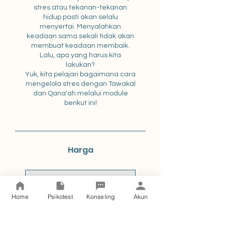
stres atau tekanan-tekanan
hidup pasti akan selalu
menyertai. Menyalahkan
keadaan sama sekali tidak akan
membuat keadaan membaik.
Lalu, apa yang harus kita
lakukan?
Yuk, kita pelajari bagaimana cara
mengelola stres dengan Tawakal
dan Qana'ah melalui module
Harga
Pembayaran Tunggal
Home
Psikotest
Konseling
Akun
Rp 25.000