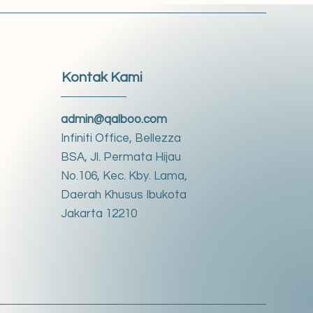
Kontak Kami
admin@qalboo.com
Infiniti Office, Bellezza
BSA, Jl. Permata Hijau
No.106, Kec. Kby. Lama,
Daerah Khusus Ibukota
Jakarta 12210