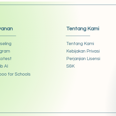
yanan
Tentang Kami
seling
Tentang Kami
gram
Kebijakan Privasi
kotest
Perjanjian Lisensi
ib AI
S&K
boo for Schools