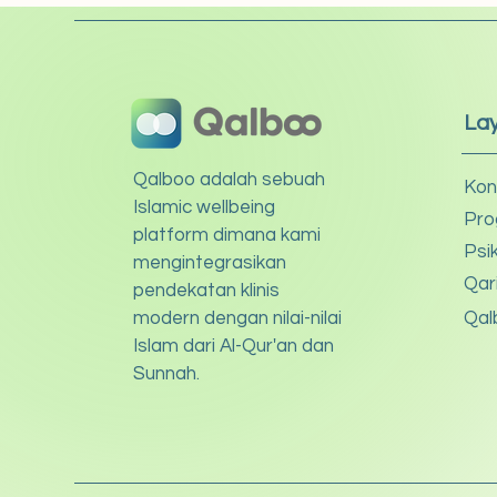
La
Qalboo adalah sebuah
Kon
Islamic wellbeing
Pro
platform dimana kami
Psi
mengintegrasikan
Qar
pendekatan klinis
modern dengan nilai-nilai
Qal
Islam dari Al-Qur'an dan
Sunnah.