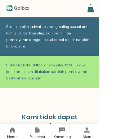
Silahkan pilih jadwal sesi yang paling sesuai untuk
kamu. Durasi konseling dan pemilihan
pembayaran dengan paket dapat dipilih setelah
langkah ini.
❗
KHUSUS OFFLINE:
silahkan pilih 00.00. Jadwal
janji temu akan dilakukan setelah pembayaran
berhasil melalui admin.
Kami tidak dapat
menemukan yang
Anda cari
Home
Psikotest
Konseling
Akun