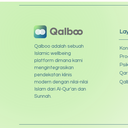
La
Qalboo adalah sebuah
Kon
Islamic wellbeing
Pro
platform dimana kami
Psi
mengintegrasikan
Qar
pendekatan klinis
modern dengan nilai-nilai
Qal
Islam dari Al-Qur'an dan
Sunnah.