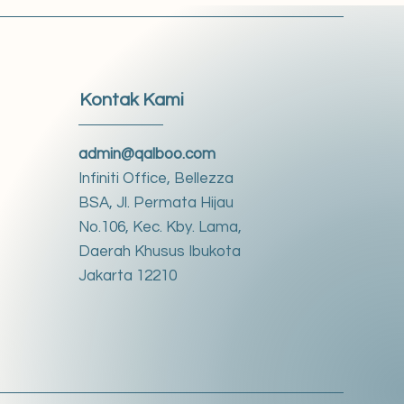
Kontak Kami
admin@qalboo.com
Infiniti Office, Bellezza
BSA, Jl. Permata Hijau
No.106, Kec. Kby. Lama,
Daerah Khusus Ibukota
Jakarta 12210