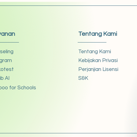
yanan
Tentang Kami
seling
Tentang Kami
gram
Kebijakan Privasi
kotest
Perjanjian Lisensi
ib AI
S&K
boo for Schools